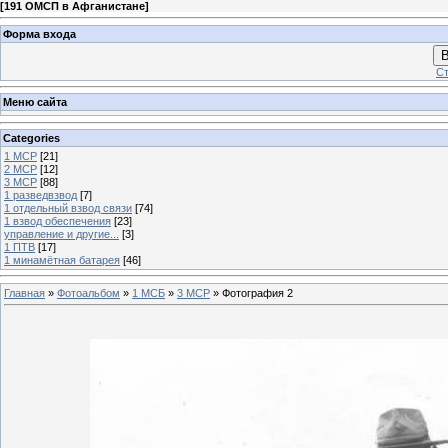
[
191 ОМСП в Афганистане
]
Форма входа
В
Ст
Меню сайта
Categories
1 МСР
[21]
2 МСР
[12]
3 МСР
[88]
1 разведвзвод
[7]
1 отдельный взвод связи
[74]
1 взвод обеспечения
[23]
управление и другие...
[3]
1 ПТВ
[17]
1 минамётная батарея
[46]
Главная
»
Фотоальбом
»
1 МСБ
»
3 МСР
» Фотография 2