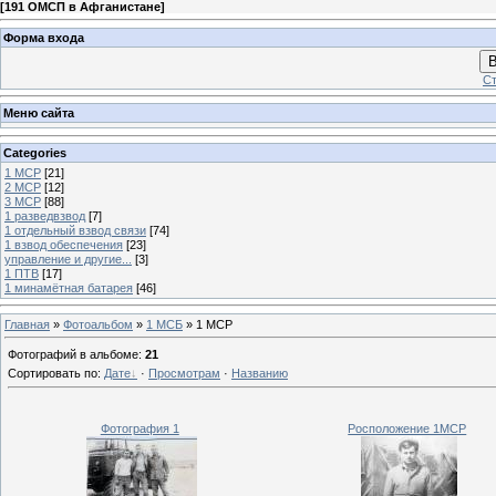
[
191 ОМСП в Афганистане
]
Форма входа
В
Ст
Меню сайта
Categories
1 МСР
[21]
2 МСР
[12]
3 МСР
[88]
1 разведвзвод
[7]
1 отдельный взвод связи
[74]
1 взвод обеспечения
[23]
управление и другие...
[3]
1 ПТВ
[17]
1 минамётная батарея
[46]
Главная
»
Фотоальбом
»
1 МСБ
» 1 МСР
Фотографий в альбоме
:
21
Сортировать по
:
Дате
·
Просмотрам
·
Названию
Фотография 1
Росположение 1МСР