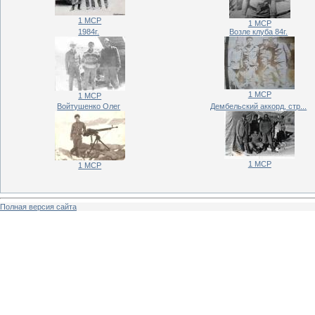
1 МСР
1 МСР
1984г.
Возле клуба 84г.
1 МСР
1 МСР
Войтушенко Олег
Дембельский аккорд, стр...
1 МСР
1 МСР
Полная версия сайта