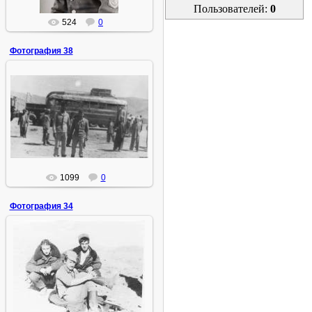
Пользователей:
0
524
0
Фотография 38
02.08.2015
ИгорьМ
1099
0
Фотография 34
02.08.2015
ИгорьМ