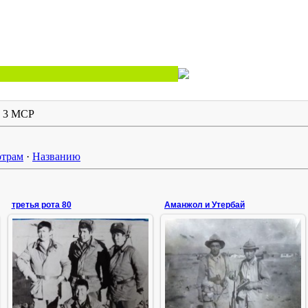
 3 МСР
трам
·
Названию
третья рота 80
Аманжол и Утербай
02.02.2022
04.02.2022
Утербай Болтаев и Аманжол
третья рота 80 год
Гусманов 1 взвод гранатомётчик,
1980 год.
ИгорьМ
ИгорьМ