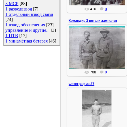
3 МСР
[88]
1 разведвзвод
[7]
416
0
1 отдельный взвод связи
[74]
Командир 3 роты и замполит
1 взвод обеспечения
[23]
управление и другие...
[3]
1 ПТВ
[17]
01.02.2022
1 минамётная батарея
[46]
Командир Ешенин и замполит
Григоров, 1980 год.
ИгорьМ
708
0
Фотография 37
02.08.2015
ИгорьМ