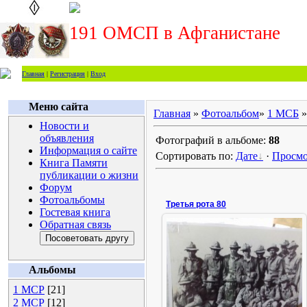
191 ОМСП в Афганистане
Главная
|
Регистрация
|
Вход
Меню сайта
Главная
»
Фотоальбом
»
1 МСБ
»
Новости и
объявления
Фотографий в альбоме:
88
Информация о сайте
Сортировать по:
Дате
·
Просмо
Книга Памяти
публикации о жизни
Форум
Фотоальбомы
Третья рота 80
Гостевая книга
Обратная связь
04.02.2022
Альбомы
1980 год
ИгорьМ
1 МСР
[21]
2 МСР
[12]