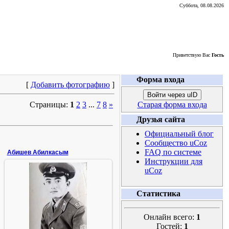
Суббота, 08.08.2026
Приветствую Вас
Гость
Форма входа
[
Добавить фотографию
]
Войти через uID
Страницы:
1
2
3
...
7
8
»
Старая форма входа
Друзья сайта
Официальный блог
Сообщество uCoz
FAQ по системе
Абишев Абилкасым
Инструкции для
uCoz
02.02.2022
Статистика
Абишев Абилкасым 79 - 81 май 191
омсп 1мсб 3 мср
Онлайн всего:
1
Гостей:
1