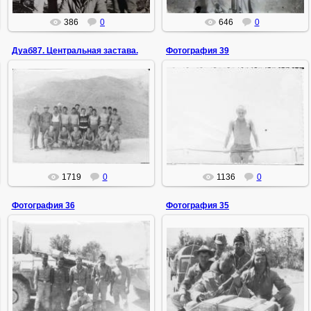
386
0
646
0
Дуаб87. Центральная застава.
Фотография 39
02.08.2015
02.08.2015
Центральная застава Дуаб. Лето
1987 года
ИгорьМ
ИгорьМ
1719
0
1136
0
Фотография 36
Фотография 35
02.08.2015
02.08.2015
ИгорьМ
ИгорьМ