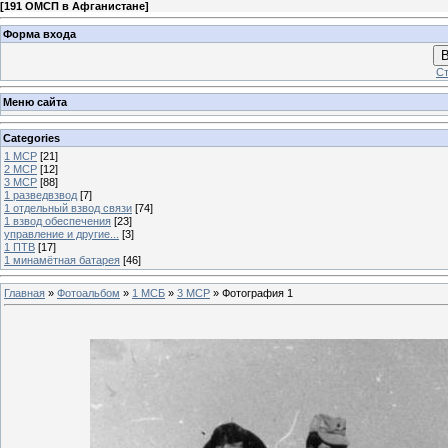
[
191 ОМСП в Афганистане
]
Форма входа
В
Ст
Меню сайта
Categories
1 МСР
[21]
2 МСР
[12]
3 МСР
[88]
1 разведвзвод
[7]
1 отдельный взвод связи
[74]
1 взвод обеспечения
[23]
управление и другие...
[3]
1 ПТВ
[17]
1 минамётная батарея
[46]
Главная
»
Фотоальбом
»
1 МСБ
»
3 МСР
» Фотография 1