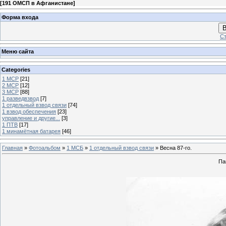
[
191 ОМСП в Афганистане
]
Форма входа
В
Ст
Меню сайта
Categories
1 МСР
[21]
2 МСР
[12]
3 МСР
[88]
1 разведвзвод
[7]
1 отдельный взвод связи
[74]
1 взвод обеспечения
[23]
управление и другие...
[3]
1 ПТВ
[17]
1 минамётная батарея
[46]
Главная
»
Фотоальбом
»
1 МСБ
»
1 отдельный взвод связи
» Весна 87-го.
Па