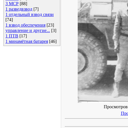
3 МСР
[88]
1 разведвзвод
[7]
1 отдельный взвод связи
[74]
1 взвод обеспечения
[23]
управление и другие...
[3]
1 ПТВ
[17]
1 минамётная батарея
[46]
Просмотров: 
Про