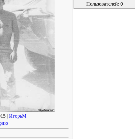
Пользователей:
0
015 |
ИгорьМ
афию