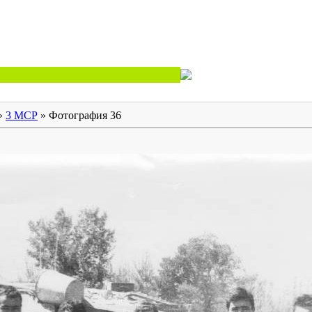
»
3 МСР
» Фотография 36