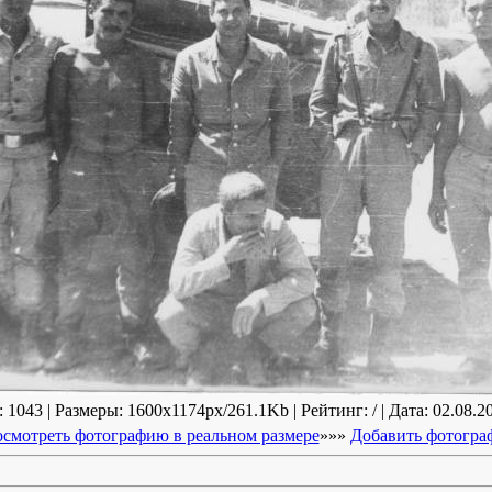
1043 | Размеры: 1600x1174px/261.1Kb | Рейтинг: / | Дата: 02.08.2
смотреть фотографию в реальном размере
»»»
Добавить фотогр