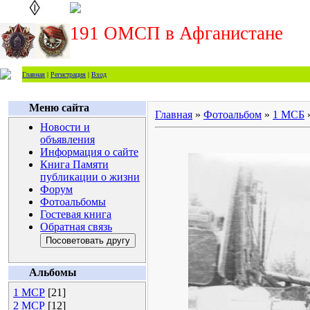
191 ОМСП в Афганистане
Главная
|
Регистрация
|
Вход
Меню сайта
Главная
»
Фотоальбом
»
1 МСБ
Новости и
объявления
Информация о сайте
Книга Памяти
публикации о жизни
Форум
Фотоальбомы
Гостевая книга
Обратная связь
Альбомы
1 МСР
[21]
2 МСР
[12]