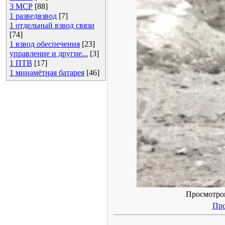
3 МСР
[88]
1 разведвзвод
[7]
1 отдельный взвод связи
[74]
1 взвод обеспечения
[23]
управление и другие...
[3]
1 ПТВ
[17]
1 минамётная батарея
[46]
Просмотров:
Про