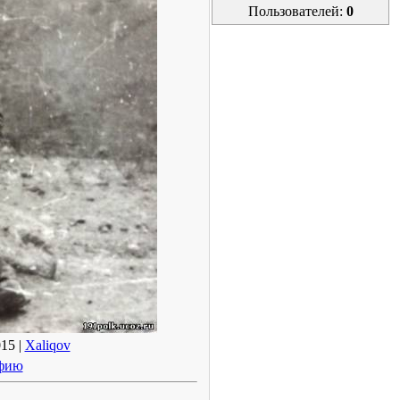
Пользователей:
0
15 |
Xaliqov
афию