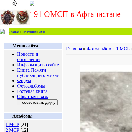
191 ОМСП в Афганистане
Главная
|
Регистрация
|
Вход
Меню сайта
Главная
»
Фотоальбом
»
1 МСБ
Новости и
объявления
Информация о сайте
Книга Памяти
публикации о жизни
Форум
Фотоальбомы
Гостевая книга
Обратная связь
Альбомы
1 МСР
[21]
2 МСР
[12]