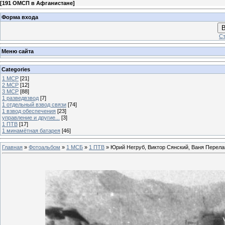
[
191 ОМСП в Афганистане
]
Форма входа
В
Ст
Меню сайта
Categories
1 МСР
[21]
2 МСР
[12]
3 МСР
[88]
1 разведвзвод
[7]
1 отдельный взвод связи
[74]
1 взвод обеспечения
[23]
управление и другие...
[3]
1 ПТВ
[17]
1 минамётная батарея
[46]
Главная
»
Фотоальбом
»
1 МСБ
»
1 ПТВ
» Юрий Негруб, Виктор Сянский, Ваня Перела