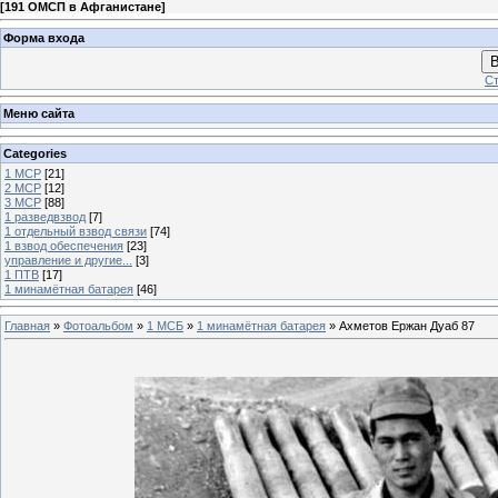
[
191 ОМСП в Афганистане
]
Форма входа
В
Ст
Меню сайта
Categories
1 МСР
[21]
2 МСР
[12]
3 МСР
[88]
1 разведвзвод
[7]
1 отдельный взвод связи
[74]
1 взвод обеспечения
[23]
управление и другие...
[3]
1 ПТВ
[17]
1 минамётная батарея
[46]
Главная
»
Фотоальбом
»
1 МСБ
»
1 минамётная батарея
» Ахметов Ержан Дуаб 87