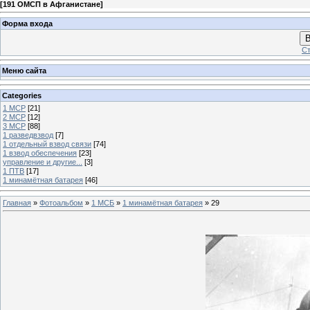
[
191 ОМСП в Афганистане
]
Форма входа
В
Ст
Меню сайта
Categories
1 МСР
[21]
2 МСР
[12]
3 МСР
[88]
1 разведвзвод
[7]
1 отдельный взвод связи
[74]
1 взвод обеспечения
[23]
управление и другие...
[3]
1 ПТВ
[17]
1 минамётная батарея
[46]
Главная
»
Фотоальбом
»
1 МСБ
»
1 минамётная батарея
» 29