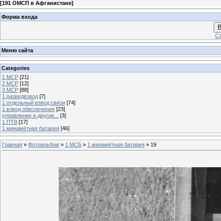
[
191 ОМСП в Афганистане
]
Форма входа
В
Ст
Меню сайта
Categories
1 МСР
[21]
2 МСР
[12]
3 МСР
[88]
1 разведвзвод
[7]
1 отдельный взвод связи
[74]
1 взвод обеспечения
[23]
управление и другие...
[3]
1 ПТВ
[17]
1 минамётная батарея
[46]
Главная
»
Фотоальбом
»
1 МСБ
»
1 минамётная батарея
» 19