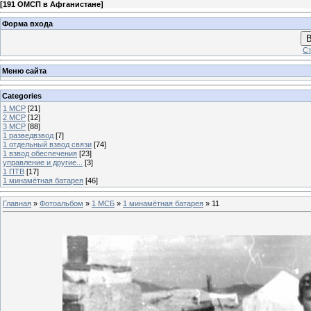
[
191 ОМСП в Афганистане
]
Форма входа
В
Ст
Меню сайта
Categories
1 МСР
[21]
2 МСР
[12]
3 МСР
[88]
1 разведвзвод
[7]
1 отдельный взвод связи
[74]
1 взвод обеспечения
[23]
управление и другие...
[3]
1 ПТВ
[17]
1 минамётная батарея
[46]
Главная
»
Фотоальбом
»
1 МСБ
»
1 минамётная батарея
» 11