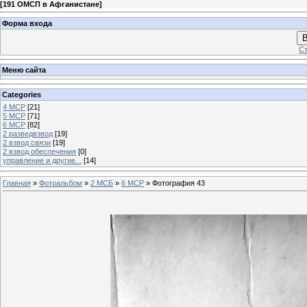
[
191 ОМСП в Афганистане
]
Форма входа
В
Ст
Меню сайта
Categories
4 МСР
[21]
5 МСР
[71]
6 МСР
[82]
2 разведвзвод
[19]
2 взвод связи
[19]
2 взвод обеспечения
[0]
управление и другие...
[14]
Главная
»
Фотоальбом
»
2 МСБ
»
6 МСР
» Фотография 43