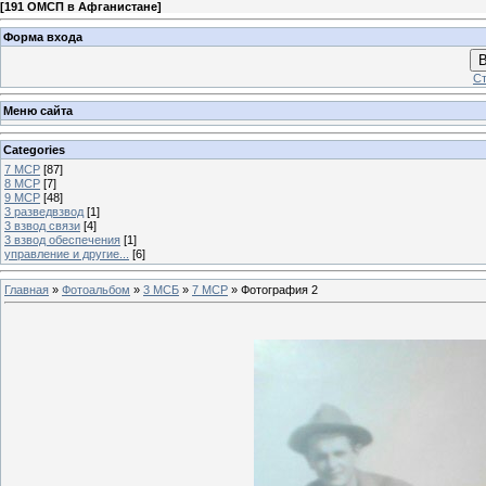
[
191 ОМСП в Афганистане
]
Форма входа
В
Ст
Меню сайта
Categories
7 МСР
[87]
8 МСР
[7]
9 МСР
[48]
3 разведвзвод
[1]
3 взвод связи
[4]
3 взвод обеспечения
[1]
управление и другие...
[6]
Главная
»
Фотоальбом
»
3 МСБ
»
7 МСР
» Фотография 2