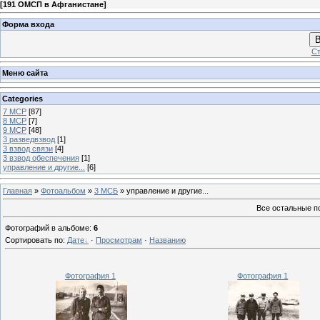
[
191 ОМСП в Афганистане
]
Форма входа
В
Ст
Меню сайта
Categories
7 МСР
[87]
8 МСР
[7]
9 МСР
[48]
3 разведвзвод
[1]
3 взвод связи
[4]
3 взвод обеспечения
[1]
управление и другие...
[6]
Главная
»
Фотоальбом
»
3 МСБ
» управление и другие...
Все остальные п
Фотографий в альбоме
:
6
Сортировать по
:
Дате
·
Просмотрам
·
Названию
Фотография 1
Фотография 1