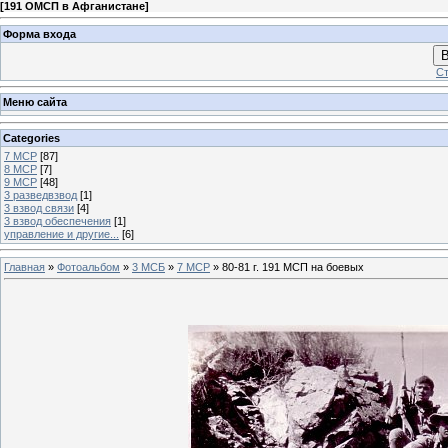
[
191 ОМСП в Афганистане
]
Форма входа
В
Ст
Меню сайта
Categories
7 МСР
[87]
8 МСР
[7]
9 МСР
[48]
3 разведвзвод
[1]
3 взвод связи
[4]
3 взвод обеспечения
[1]
управление и другие...
[6]
Главная
»
Фотоальбом
»
3 МСБ
»
7 МСР
» 80-81 г. 191 МСП на боевых