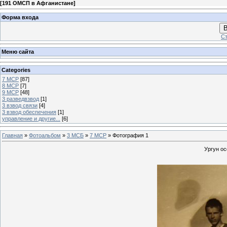
[
191 ОМСП в Афганистане
]
Форма входа
В
Ст
Меню сайта
Categories
7 МСР
[87]
8 МСР
[7]
9 МСР
[48]
3 разведвзвод
[1]
3 взвод связи
[4]
3 взвод обеспечения
[1]
управление и другие...
[6]
Главная
»
Фотоальбом
»
3 МСБ
»
7 МСР
» Фотография 1
Ургун ос