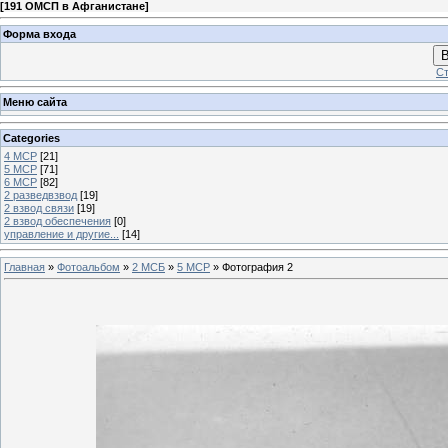
[
191 ОМСП в Афганистане
]
Форма входа
В
Ст
Меню сайта
Categories
4 МСР
[21]
5 МСР
[71]
6 МСР
[82]
2 разведвзвод
[19]
2 взвод связи
[19]
2 взвод обеспечения
[0]
управление и другие...
[14]
Главная
»
Фотоальбом
»
2 МСБ
»
5 МСР
» Фотография 2