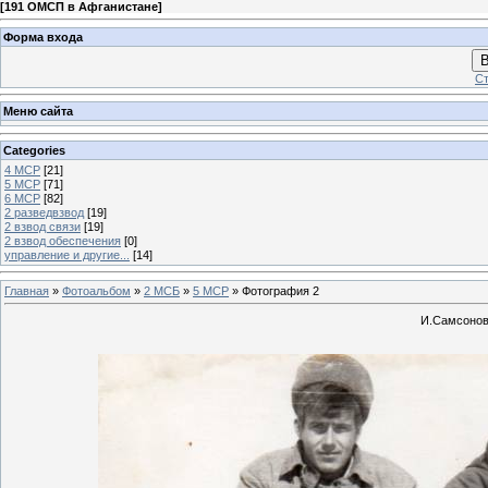
[
191 ОМСП в Афганистане
]
Форма входа
В
Ст
Меню сайта
Categories
4 МСР
[21]
5 МСР
[71]
6 МСР
[82]
2 разведвзвод
[19]
2 взвод связи
[19]
2 взвод обеспечения
[0]
управление и другие...
[14]
Главная
»
Фотоальбом
»
2 МСБ
»
5 МСР
» Фотография 2
И.Самсонов,