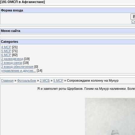
[
191 ОМСП в Афганистане
]
Форма входа
В
Ст
Меню сайта
Categories
4 МСР
[21]
5 МСР
[71]
6 МСР
[82]
2 разведвзвод
[19]
2 взвод связи
[19]
2 взвод обеспечения
[0]
управление и другие...
[14]
Главная
»
Фотоальбом
»
2 МСБ
»
5 МСР
» Сопровождаем колонну на Мукур
Я и замполит роты Щербаков. Гоним на Мукур наливники. Более