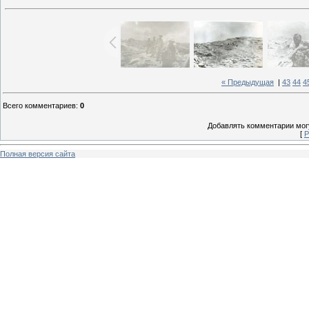
« Предыдущая
|
43
44
4
Всего комментариев
:
0
Добавлять комментарии могу
[
Р
Полная версия сайта