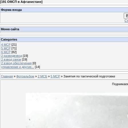
[
191 ОМСП в Афганистане
]
Форма входа
В
Ст
Меню сайта
Categories
4 МСР
[21]
5 МСР
[71]
6 МСР
[82]
2 разведвзвод
[19]
2 взвод связи
[19]
2 взвод обеспечения
[0]
управление и другие...
[14]
Главная
»
Фотоальбом
»
2 МСБ
»
5 МСР
» Занятия по тактической подготовке
Поднимаемс