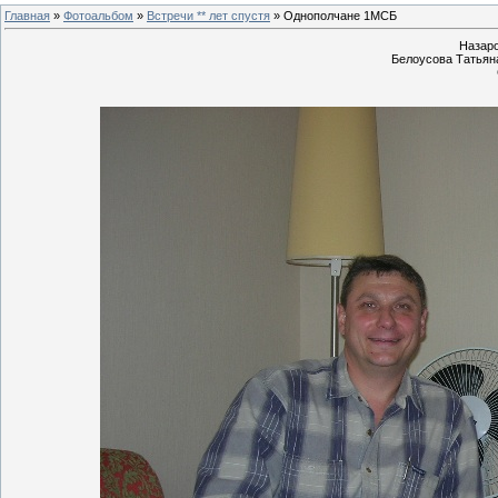
Главная
»
Фотоальбом
»
Встречи ** лет спустя
» Однополчане 1МСБ
Назаро
Белоусова Татьян