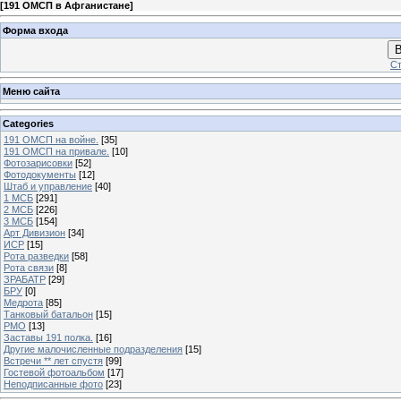
[
191 ОМСП в Афганистане
]
Форма входа
В
Ст
Меню сайта
Categories
191 ОМСП на войне.
[35]
191 ОМСП на привале.
[10]
Фотозарисовки
[52]
Фотодокументы
[12]
Штаб и управление
[40]
1 МСБ
[291]
2 МСБ
[226]
3 МСБ
[154]
Арт Дивизион
[34]
ИСР
[15]
Рота разведки
[58]
Рота связи
[8]
ЗРАБАТР
[29]
БРУ
[0]
Медрота
[85]
Танковый батальон
[15]
РМО
[13]
Заставы 191 полка.
[16]
Другие малочисленные подразделения
[15]
Встречи ** лет спустя
[99]
Гостевой фотоальбом
[17]
Неподписанные фото
[23]