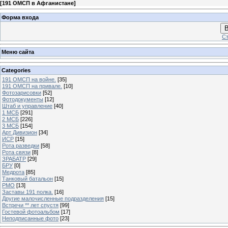
[
191 ОМСП в Афганистане
]
Форма входа
В
Ст
Меню сайта
Categories
191 ОМСП на войне.
[35]
191 ОМСП на привале.
[10]
Фотозарисовки
[52]
Фотодокументы
[12]
Штаб и управление
[40]
1 МСБ
[291]
2 МСБ
[226]
3 МСБ
[154]
Арт Дивизион
[34]
ИСР
[15]
Рота разведки
[58]
Рота связи
[8]
ЗРАБАТР
[29]
БРУ
[0]
Медрота
[85]
Танковый батальон
[15]
РМО
[13]
Заставы 191 полка.
[16]
Другие малочисленные подразделения
[15]
Встречи ** лет спустя
[99]
Гостевой фотоальбом
[17]
Неподписанные фото
[23]