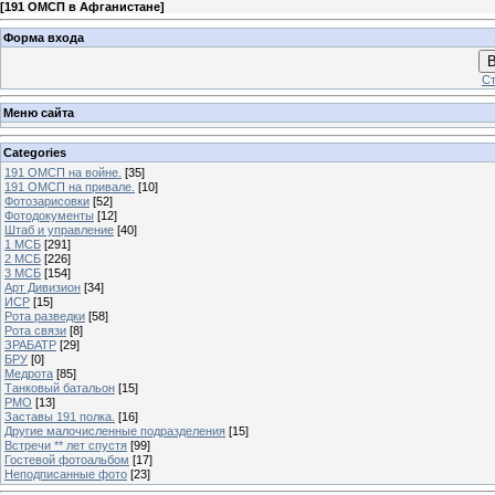
[
191 ОМСП в Афганистане
]
Форма входа
В
Ст
Меню сайта
Categories
191 ОМСП на войне.
[35]
191 ОМСП на привале.
[10]
Фотозарисовки
[52]
Фотодокументы
[12]
Штаб и управление
[40]
1 МСБ
[291]
2 МСБ
[226]
3 МСБ
[154]
Арт Дивизион
[34]
ИСР
[15]
Рота разведки
[58]
Рота связи
[8]
ЗРАБАТР
[29]
БРУ
[0]
Медрота
[85]
Танковый батальон
[15]
РМО
[13]
Заставы 191 полка.
[16]
Другие малочисленные подразделения
[15]
Встречи ** лет спустя
[99]
Гостевой фотоальбом
[17]
Неподписанные фото
[23]