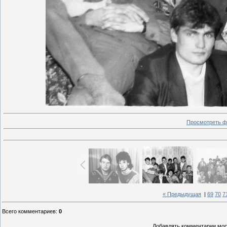
Просмотреть ф
« Предыдущая
|
69
70
7
Всего комментариев
:
0
Добавлять комментарии могу