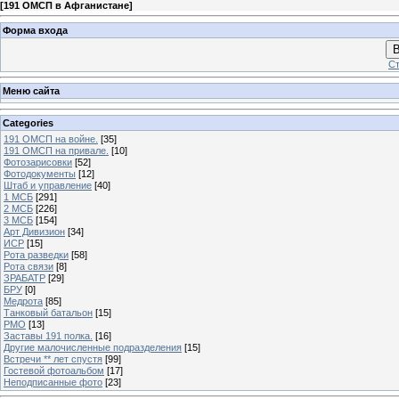
[
191 ОМСП в Афганистане
]
Форма входа
В
Ст
Меню сайта
Categories
191 ОМСП на войне.
[35]
191 ОМСП на привале.
[10]
Фотозарисовки
[52]
Фотодокументы
[12]
Штаб и управление
[40]
1 МСБ
[291]
2 МСБ
[226]
3 МСБ
[154]
Арт Дивизион
[34]
ИСР
[15]
Рота разведки
[58]
Рота связи
[8]
ЗРАБАТР
[29]
БРУ
[0]
Медрота
[85]
Танковый батальон
[15]
РМО
[13]
Заставы 191 полка.
[16]
Другие малочисленные подразделения
[15]
Встречи ** лет спустя
[99]
Гостевой фотоальбом
[17]
Неподписанные фото
[23]