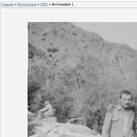
Главная
»
Фотоальбом
»
РМО
» Фотография 1