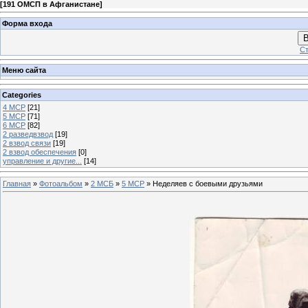
[
191 ОМСП в Афганистане
]
Форма входа
В
Ст
Меню сайта
Categories
4 МСР
[21]
5 МСР
[71]
6 МСР
[82]
2 разведвзвод
[19]
2 взвод связи
[19]
2 взвод обеспечения
[0]
управление и другие...
[14]
Главная
»
Фотоальбом
»
2 МСБ
»
5 МСР
» Неделяев с боевыми друзьями