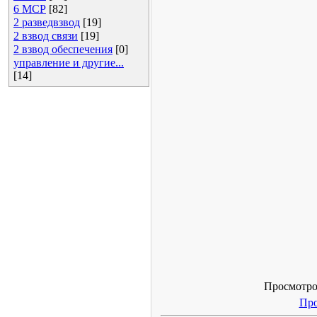
6 МСР
[82]
2 разведвзвод
[19]
2 взвод связи
[19]
2 взвод обеспечения
[0]
управление и другие...
[14]
Просмотров
Про