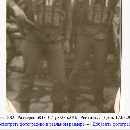
: 1882 | Размеры: 691x1021px/275.2Kb | Рейтинг: / | Дата: 17.03.2
смотреть фотографию в реальном размере
»»»
Добавить фотогр