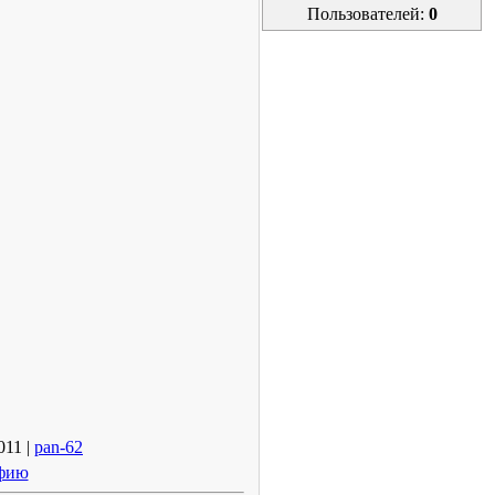
Пользователей:
0
011 |
pan-62
афию