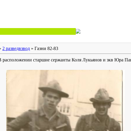
»
2 разведвзвод
» Газни 82-83
В расположении старшие сержанты Коля Лукьянов и зкв Юра Па