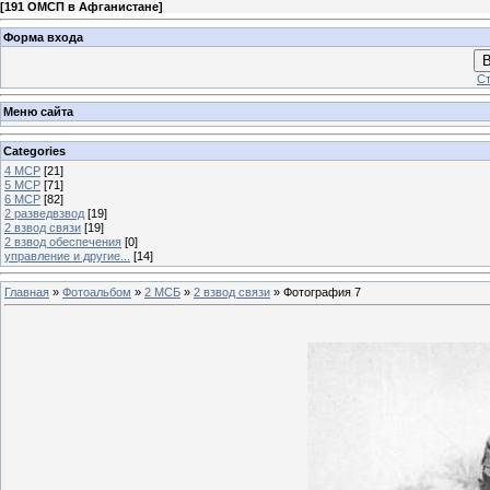
[
191 ОМСП в Афганистане
]
Форма входа
В
Ст
Меню сайта
Categories
4 МСР
[21]
5 МСР
[71]
6 МСР
[82]
2 разведвзвод
[19]
2 взвод связи
[19]
2 взвод обеспечения
[0]
управление и другие...
[14]
Главная
»
Фотоальбом
»
2 МСБ
»
2 взвод связи
» Фотография 7