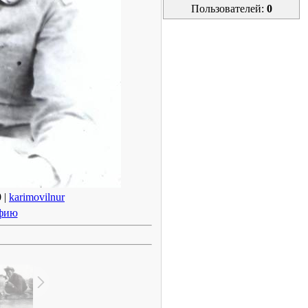
Пользователей:
0
 |
karimovilnur
афию