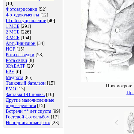
[10]
Фотозарисовки
[52]
Фотодокументы
[12]
Штаб и управление
[40]
1 МСБ
[291]
2 МСБ
[226]
3 МСБ
[154]
Арт Дивизион
[34]
ИСР
[15]
Рота разведки
[58]
Рота связи
[8]
ЗРАБАТР
[29]
БРУ
[0]
Медрота
[85]
Танковый батальон
[15]
Просмотров: 1
РМО
[13]
Про
Заставы 191 полка.
[16]
Другие малочисленные
подразделения
[15]
Встречи ** лет спустя
[99]
Гостевой фотоальбом
[17]
Неподписанные фото
[23]