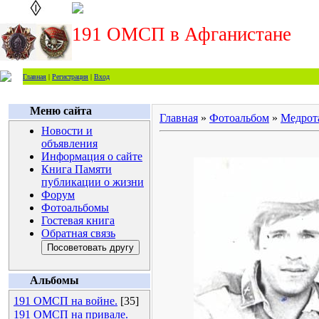
191 ОМСП в Афганистане
Главная
|
Регистрация
|
Вход
Меню сайта
Главная
»
Фотоальбом
»
Медрот
Новости и
объявления
Информация о сайте
Книга Памяти
публикации о жизни
Форум
Фотоальбомы
Гостевая книга
Обратная связь
Альбомы
191 ОМСП на войне.
[35]
191 ОМСП на привале.