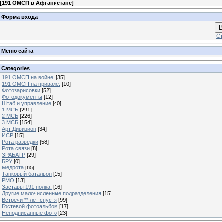
[
191 ОМСП в Афганистане
]
Форма входа
В
Ст
Меню сайта
Categories
191 ОМСП на войне.
[35]
191 ОМСП на привале.
[10]
Фотозарисовки
[52]
Фотодокументы
[12]
Штаб и управление
[40]
1 МСБ
[291]
2 МСБ
[226]
3 МСБ
[154]
Арт Дивизион
[34]
ИСР
[15]
Рота разведки
[58]
Рота связи
[8]
ЗРАБАТР
[29]
БРУ
[0]
Медрота
[85]
Танковый батальон
[15]
РМО
[13]
Заставы 191 полка.
[16]
Другие малочисленные подразделения
[15]
Встречи ** лет спустя
[99]
Гостевой фотоальбом
[17]
Неподписанные фото
[23]