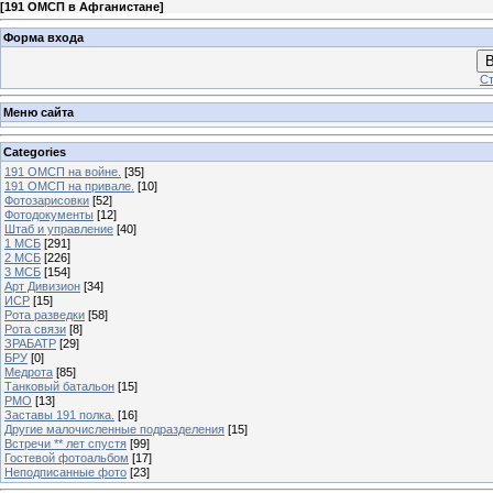
[
191 ОМСП в Афганистане
]
Форма входа
В
Ст
Меню сайта
Categories
191 ОМСП на войне.
[35]
191 ОМСП на привале.
[10]
Фотозарисовки
[52]
Фотодокументы
[12]
Штаб и управление
[40]
1 МСБ
[291]
2 МСБ
[226]
3 МСБ
[154]
Арт Дивизион
[34]
ИСР
[15]
Рота разведки
[58]
Рота связи
[8]
ЗРАБАТР
[29]
БРУ
[0]
Медрота
[85]
Танковый батальон
[15]
РМО
[13]
Заставы 191 полка.
[16]
Другие малочисленные подразделения
[15]
Встречи ** лет спустя
[99]
Гостевой фотоальбом
[17]
Неподписанные фото
[23]