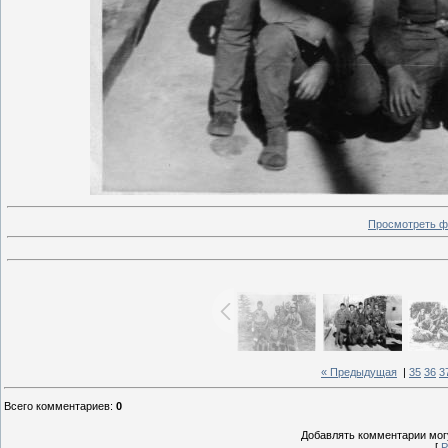
Просмотреть ф
« Предыдущая
|
35
36
3
Всего комментариев
:
0
Добавлять комментарии могу
[
Р