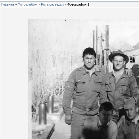
Главная
»
Фотоальбом
»
Рота разведки
» Фотография 1