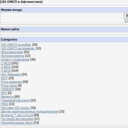
[
191 ОМСП в Афганистане
]
Форма входа
В
Ст
Меню сайта
Categories
191 ОМСП на войне.
[35]
191 ОМСП на привале.
[10]
Фотозарисовки
[52]
Фотодокументы
[12]
Штаб и управление
[40]
1 МСБ
[291]
2 МСБ
[226]
3 МСБ
[154]
Арт Дивизион
[34]
ИСР
[15]
Рота разведки
[58]
Рота связи
[8]
ЗРАБАТР
[29]
БРУ
[0]
Медрота
[85]
Танковый батальон
[15]
РМО
[13]
Заставы 191 полка.
[16]
Другие малочисленные подразделения
[15]
Встречи ** лет спустя
[99]
Гостевой фотоальбом
[17]
Неподписанные фото
[23]