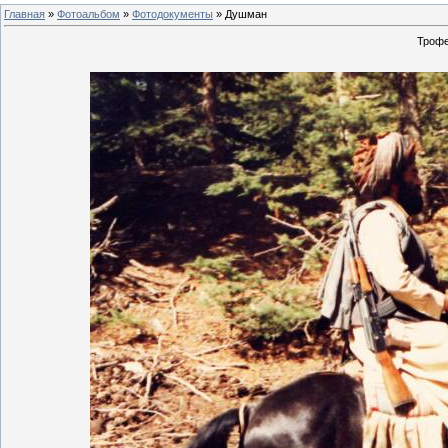
Главная
»
Фотоальбом
»
Фотодокументы
» Душман
Трофе