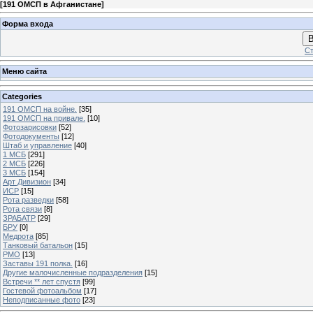
[
191 ОМСП в Афганистане
]
Форма входа
В
Ст
Меню сайта
Categories
191 ОМСП на войне.
[35]
191 ОМСП на привале.
[10]
Фотозарисовки
[52]
Фотодокументы
[12]
Штаб и управление
[40]
1 МСБ
[291]
2 МСБ
[226]
3 МСБ
[154]
Арт Дивизион
[34]
ИСР
[15]
Рота разведки
[58]
Рота связи
[8]
ЗРАБАТР
[29]
БРУ
[0]
Медрота
[85]
Танковый батальон
[15]
РМО
[13]
Заставы 191 полка.
[16]
Другие малочисленные подразделения
[15]
Встречи ** лет спустя
[99]
Гостевой фотоальбом
[17]
Неподписанные фото
[23]