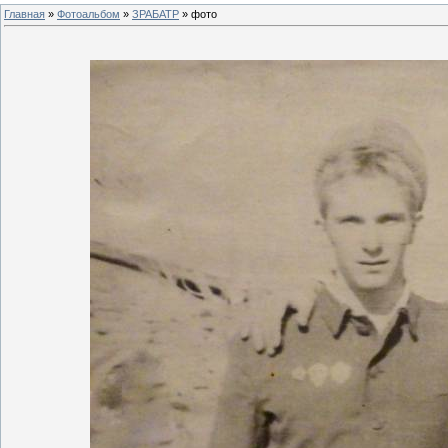
Главная
»
Фотоальбом
»
ЗРАБАТР
» фото