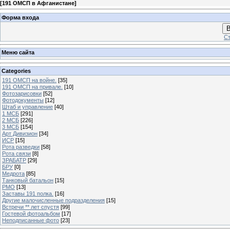
[
191 ОМСП в Афганистане
]
Форма входа
В
Ст
Меню сайта
Categories
191 ОМСП на войне.
[35]
191 ОМСП на привале.
[10]
Фотозарисовки
[52]
Фотодокументы
[12]
Штаб и управление
[40]
1 МСБ
[291]
2 МСБ
[226]
3 МСБ
[154]
Арт Дивизион
[34]
ИСР
[15]
Рота разведки
[58]
Рота связи
[8]
ЗРАБАТР
[29]
БРУ
[0]
Медрота
[85]
Танковый батальон
[15]
РМО
[13]
Заставы 191 полка.
[16]
Другие малочисленные подразделения
[15]
Встречи ** лет спустя
[99]
Гостевой фотоальбом
[17]
Неподписанные фото
[23]