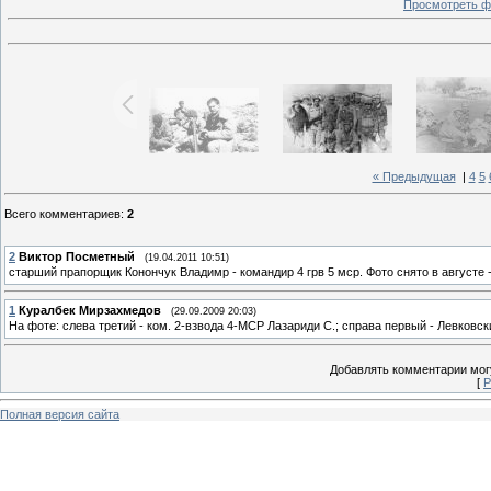
Просмотреть ф
« Предыдущая
|
4
5
Всего комментариев
:
2
2
Виктор Посметный
(19.04.2011 10:51)
старший прапорщик Конончук Владимр - командир 4 грв 5 мср. Фото снято в августе 
1
Куралбек Мирзахмедов
(29.09.2009 20:03)
На фоте: слева третий - ком. 2-взвода 4-МСР Лазариди С.; справа первый - Левковск
Добавлять комментарии могу
[
Р
Полная версия сайта