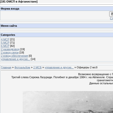
[
191 ОМСП в Афганистане
]
Форма входа
В
Ст
Меню сайта
Categories
4 МСР
[21]
5 МСР
[71]
6 МСР
[82]
2 разведвзвод
[19]
2 взвод связи
[19]
2 взвод обеспечения
[0]
управление и другие...
[14]
Главная
»
Фотоальбом
»
2 МСБ
»
управление и другие...
» Офицеры 2 мсб
Возможно возвращение с П
Третий слева Сережа Лазуриди. Погибнет в декабре 1984 г. на Айлихеле. Спр
гранатометн
Данные остальных