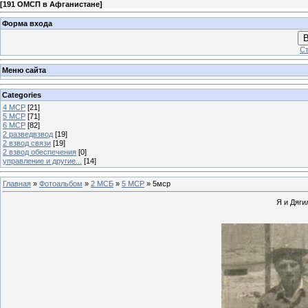
[
191 ОМСП в Афганистане
]
Форма входа
В
Ст
Меню сайта
Categories
4 МСР
[21]
5 МСР
[71]
6 МСР
[82]
2 разведвзвод
[19]
2 взвод связи
[19]
2 взвод обеспечения
[0]
управление и другие...
[14]
Главная
»
Фотоальбом
»
2 МСБ
»
5 МСР
» 5мср
Я и Дяги