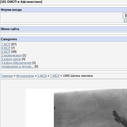
[
191 ОМСП в Афганистане
]
Форма входа
В
Ст
Меню сайта
Categories
7 МСР
[87]
8 МСР
[7]
9 МСР
[48]
3 разведвзвод
[1]
3 взвод связи
[4]
3 взвод обеспечения
[1]
управление и другие...
[6]
Главная
»
Фотоальбом
»
3 МСБ
»
7 МСР
» 1980 Шилка земляка